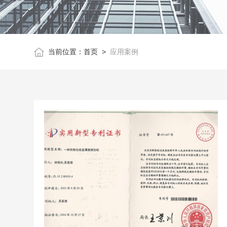
当前位置：
首页
>
应用案例