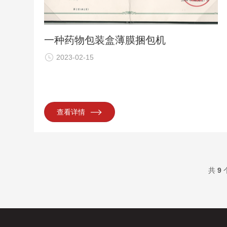
一种药物包装盒薄膜捆包机
2023-02-15
查看详情
共
9