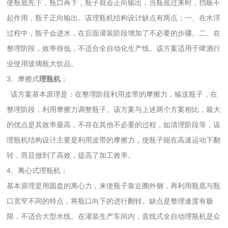
使瓶底先下，瓶口再下，瓶子就会正向输出，当瓶底过来时，挡板不
起作用，瓶子正向输出。该理瓶机结构设计缺点有两点：一、在水浮
过程中，瓶子会进水，在后面灌装阶段增加了不必要的步骤。二、在
整理阶段，效率很低，不适合全自动化生产线。该方案适用于啤酒行
业使用玻璃瓶大饮品。
3、摩擦式
理瓶机
：
该方案基本原理是：在整理阶段利用皮带的摩擦力，输送瓶子，在
整理阶段，利用摩擦力调整瓶子。该方案与上述两个方案相比，最大
的优点是其效率最高，不存在其他不必要的过程，如清理阶段等，该
理瓶机结构设计主要是利用皮带的摩擦力，使瓶子能在高速运动下翻
转，而且做到了高效，提高了加工效率。
4、离心式理瓶机：
基本原理是用圆盘的离心力，来使瓶子靠近圈外侧，再利用瓶底与瓶
口宽窄不同的特点，将瓶口向下的进行翻转。缺点是整理速度有极
限，不适合大型水线。在灌装生产车间内，直线式全自动理瓶机是众