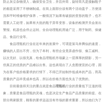
防止灰尘杂物浸入，确保安全卫生，并且外筒，旋转筒凡是接触瓶子
的都是采用了不锈钢制成。在筒上面部分设有两个活动盖子，方便清
洗和平时维修维护保养，一般情况下如果有破损的变形的瓶子，也不
需要人工处理，如果有大批的瓶子异常变形，设备的检测开关会发出
警报。机器也会停止运转。全自动理瓶机用途广泛，用于制药、保健
品、食品行业等。
食品理瓶机行业在近年来的发展中，可谓是策马奔腾似的速度，
赚钱的人层出不穷，但为了牟利，有些企业竟弄虚作假、偷工减料、
以次充好、以假充真，给食品理瓶机市场蒙上一层厚厚的阴影，另一
些真正的优质的产品难以出售。这也表现出了人贪图便宜的心理，因
为在客户低价格要求的行情下，不得已开始制作低成本的产品，而高
质量的产品毕竟成本也高，所以在价格方面也失去了优势的。
目前最值得关注的重点就是食品
理瓶机
行业的质量低下泛滥的现
象，质量是食品理瓶的灵魂，也是决定生产食品产品质量的前提。在
部分商家眼里，顾客的要求远远没有市场的要求重要，所以他们为了