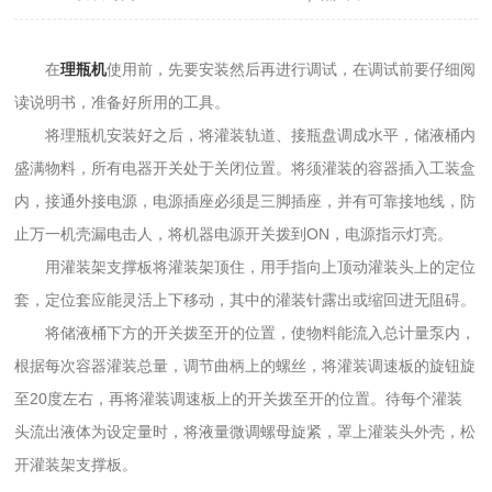
在
理瓶机
使用前，先要安装然后再进行调试，在调试前要仔细阅
读说明书，准备好所用的工具。
将理瓶机安装好之后，将灌装轨道、接瓶盘调成水平，储液桶内
盛满物料，所有电器开关处于关闭位置。将须灌装的容器插入工装盒
内，接通外接电源，电源插座必须是三脚插座，并有可靠接地线，防
止万一机壳漏电击人，将机器电源开关拨到ON，电源指示灯亮。
用灌装架支撑板将灌装架顶住，用手指向上顶动灌装头上的定位
套，定位套应能灵活上下移动，其中的灌装针露出或缩回进无阻碍。
将储液桶下方的开关拨至开的位置，使物料能流入总计量泵内，
根据每次容器灌装总量，调节曲柄上的螺丝，将灌装调速板的旋钮旋
至20度左右，再将灌装调速板上的开关拨至开的位置。待每个灌装
头流出液体为设定量时，将液量微调螺母旋紧，罩上灌装头外壳，松
开灌装架支撑板。